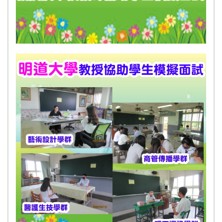
111學年度開學祈福禮
龍年新春團拜
110學年上學期國中生涯探索相關活動紀實
110學年至聖先師畫像比賽
家庭教育主題教學活動
110年12月19日舉辦永年盃國小學藝競試
110學年家庭教育教師研習
2021四旬期&復活節活動
考前祈福禮
恭賀!!!永年中學110年國中會考成績亮麗!!