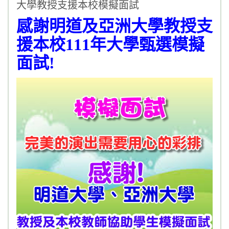
大學教授支援本校模擬面試
114高三考前祈福禮
感謝明道及亞洲大學教授支
永年中學創校64週年校慶感恩彌撒暨聖誕活動
援本校111年大學甄選模擬
面試!
115高三成年禮
永年中學創校60週年校慶感恩彌撒暨聖誕活動
111年大學甄選書審面試輔導講座
大學教授支援本校模擬面試
110年國三教育會考
110學年度下學期 宗輔系列活動
114學年度母親節祈福禮
114學年度國三畢業旅行