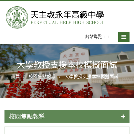
網站導覽
Toggle
naviga
大學教授支援本校模擬面試
首頁
校園焦點報導
大學教授支援本校模擬面試
校園焦點報導
114學年度畢業典禮