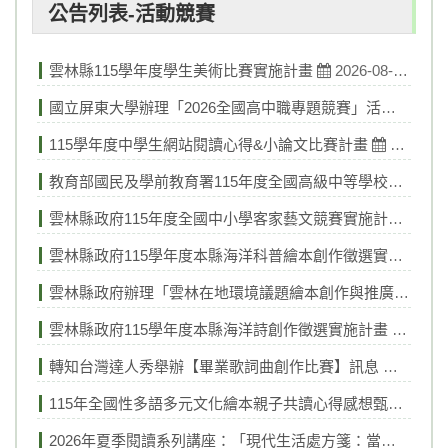
公告列表-活動競賽
一般公告
媒體報導
雲林縣115學年度學生美術比賽實施計畫
2026-08-05
訓育
國立屏東大學辦理「2026全國高中職專題競賽」活動
2026
榮譽榜
115學年度中學生網站閱讀心得&小論文比賽計畫
2026-07
活動競賽
教育部國民及學前教育署115年度全國高級中等學校廉潔教育研習營「專業倫理，誠信領航」實施計畫
升學資訊
雲林縣政府115年度全國中小學客家藝文競賽實施計畫
202
獎助學金
雲林縣政府115學年度本縣海洋科普繪本創作徵選實施計畫
重要訊息
雲林縣政府辦理「雲林在地環境議題繪本創作與推廣計畫」相關資訊
雲林縣政府115學年度本縣海洋詩創作徵選實施計畫
2026-
108課綱
轉知台灣達人秀舉辦【畢業歌詞曲創作比賽】訊息
2026-0
永年菜單
115年全國性多語多元文化繪本親子共讀心得感想甄選
202
2026年夏季閱讀系列講座：「現代生活處方箋：當代文學中的溫柔、療癒與自我探索」