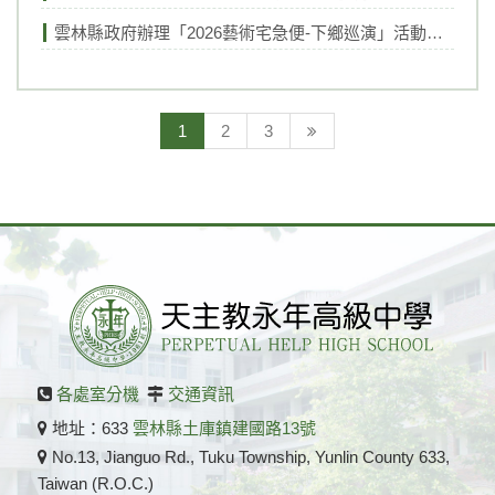
雲林縣政府辦理「2026藝術宅急便-下鄉巡演」活動資訊
2
1
2
3
各處室分機
交通資訊
地址：633
雲林縣土庫鎮建國路13號
No.13, Jianguo Rd., Tuku Township, Yunlin County 633,
Taiwan (R.O.C.)