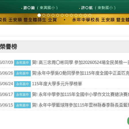
榮譽榜
6/07/09
賀! 高三忠周〇彬同學 參加20260524場全民英檢一日考，通過 中高級檢定，取得檢定合
永年高中
6/06/26
賀!永年中學吳O勳同學參加115年度全國中正盃匹克球錦標賽榮獲高男組單打第一
永年高中
6/06/24
115年度大學多元升學榜單
永年高中
6/06/17
賀! 永年中學參加115年全國中小學作文比賽總決賽成績優異，推行國語文素養成效
永年高中
6/06/15
賀! 永年中學籃球隊參加115年雲林縣春季縣長盃籃球三對三 比賽，榮獲冠軍及
永年高中