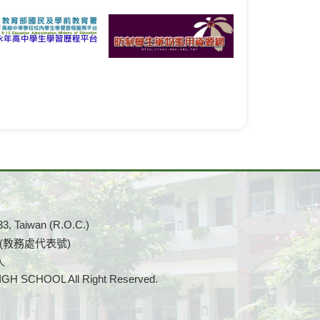
33, Taiwan (R.O.C.)
0 (教務處代表號)
人
CHOOL All Right Reserved.