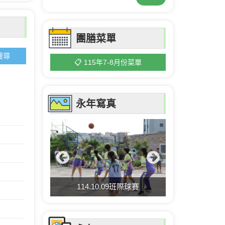
團膳菜單
搜尋
📋 115年7-8月份菜單
永年寫真
114.10.09班際球賽