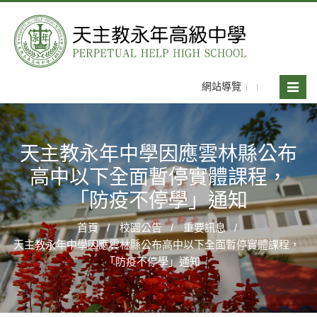
網站導覽
Toggle
naviga
天主教永年中學因應雲林縣公布
高中以下全面暫停實體課程，
「防疫不停學」通知
首頁
校園公告
重要訊息
天主教永年中學因應雲林縣公布高中以下全面暫停實體課程，
「防疫不停學」通知