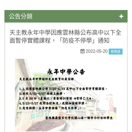
公告分類
學藝競試
天主教永年中學因應雲林縣公布高中以下全
面暫停實體課程，「防疫不停學」通知
一般公告
2022-05-20
教務處
媒體報導
榮譽榜
活動競賽
升學資訊
獎助學金
重要訊息