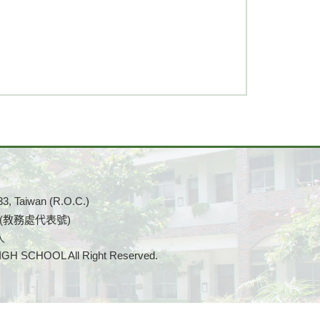
33, Taiwan (R.O.C.)
0 (教務處代表號)
人
CHOOL All Right Reserved.