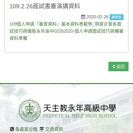
學藝競試
109.2.26面試書審演講資料
一般公告
2020-02-26
輔導室
109個人申請「審查資料」基本資料表範例_明道企管系
面
媒體報導
試技巧與儀態永年高中0226
2020-個人申請面試技巧與備審
資料準備
榮譽榜
活動競賽
返回
升學資訊
獎助學金
重要訊息
108課綱
永年菜單
各處室分機
交通資訊