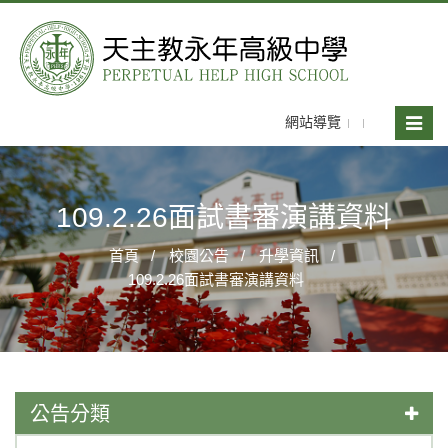
網站導覽
Toggle
naviga
109.2.26面試書審演講資料
首頁
校園公告
升學資訊
109.2.26面試書審演講資料
公告分類