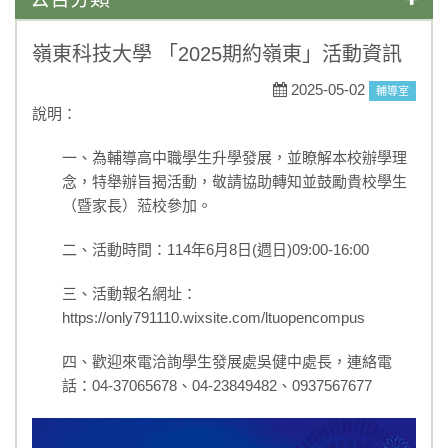
學藝競試
嶺東科技大學 「2025期約嶺東」活動資訊
一般公告
2025-05-02
輔導室
說明：
媒體報導
一、為輔導高中職學生升學發展，並瞭解本校辦學理
榮譽榜
念，特舉辦旨揭活動，敬請協助轉知並鼓勵貴校學生
（暨家長）蒞校參加。
活動競賽
二、活動時間：114年6月8日(週日)09:00-16:00
升學資訊
三、活動報名網址：
獎助學金
https://only791110.wixsite.com/ltuopencompus
重要訊息
四、歡迎來電洽詢學生發展處吳健中處長，連絡電
話：04-37065678、04-23849482、0937567677
108課綱
永年菜單