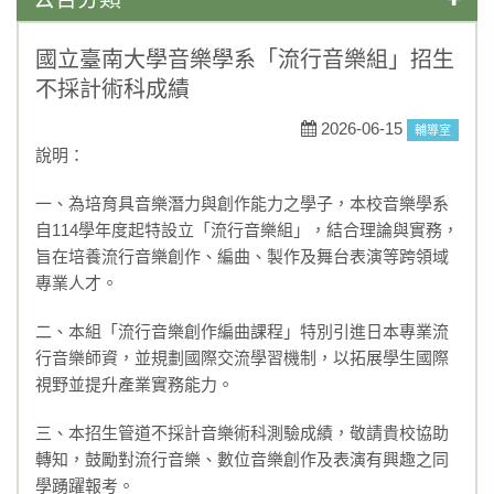
學藝競試
國立臺南大學音樂學系「流行音樂組」招生
不採計術科成績
一般公告
2026-06-15
輔導室
媒體報導
說明：
榮譽榜
一、為培育具音樂潛力與創作能力之學子，本校音樂學系
自114學年度起特設立「流行音樂組」，結合理論與實務，
活動競賽
旨在培養流行音樂創作、編曲、製作及舞台表演等跨領域
專業人才。
升學資訊
二、本組「流行音樂創作編曲課程」特別引進日本專業流
獎助學金
行音樂師資，並規劃國際交流學習機制，以拓展學生國際
重要訊息
視野並提升產業實務能力。
108課綱
三、本招生管道不採計音樂術科測驗成績，敬請貴校協助
轉知，鼓勵對流行音樂、數位音樂創作及表演有興趣之同
永年菜單
學踴躍報考。