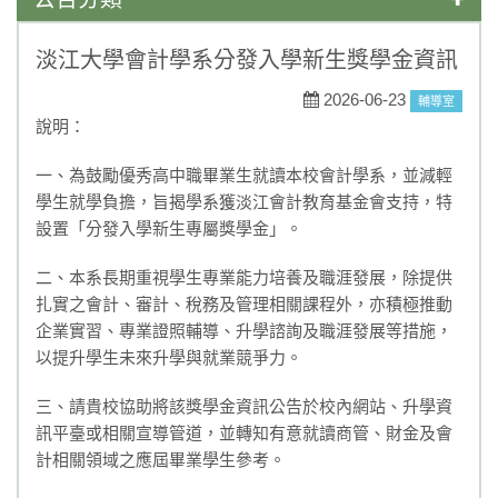
學藝競試
淡江大學會計學系分發入學新生獎學金資訊
一般公告
2026-06-23
輔導室
說明：
媒體報導
一、為鼓勵優秀高中職畢業生就讀本校會計學系，並減輕
榮譽榜
學生就學負擔，旨揭學系獲淡江會計教育基金會支持，特
設置「分發入學新生專屬獎學金」。
活動競賽
二、本系長期重視學生專業能力培養及職涯發展，除提供
升學資訊
扎實之會計、審計、稅務及管理相關課程外，亦積極推動
企業實習、專業證照輔導、升學諮詢及職涯發展等措施，
獎助學金
以提升學生未來升學與就業競爭力。
重要訊息
三、請貴校協助將該獎學金資訊公告於校內網站、升學資
訊平臺或相關宣導管道，並轉知有意就讀商管、財金及會
108課綱
計相關領域之應屆畢業學生參考。
永年菜單