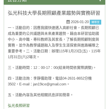
學藝競試
弘光科技大學長期照顧產業趨勢與實務研習
一般公告
2026-01-20
輔導室
一、活動目的：因應我國快速邁入高齡社會，長期照顧已
媒體報導
成為重要的公共議題與未來產業趨勢，藉由本研習協助國
中小、高中職、專科教師及其家長，了解長期照顧制度與
榮譽榜
實務，並作為教學議題融入及學生生涯探索與進路輔導之
重要參考。二、活動日期：辦理115年1月23日(五)、115年
活動競賽
1月31日(六)2場次。
升學資訊
三、活動時間：12：00-17：00(結束時間依實際調整)。
獎助學金
四、活動洽詢：李靜儀助理，電話04-2631-8652分機
3502，E-mail：jan19ice@gmail.com。
重要訊息
五、活動內容及其他相關訊息詳如簡章。
108課綱
弘光長照研習
永年菜單