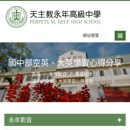
網站導覽
Toggle
naviga
國中部空英、大英學習心得分享
首頁
永年影音
學習成果
國中部空英、大英學習心得分享
永年影音