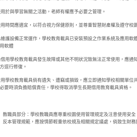
)使用於與學習無關之活動，老師有權應予必要之管理。
)使用時間應適宜，以符合視力保健原則，並尊重智慧財產權及遵守校
)為維護設備正常運作，學校教育載具已安裝預設之作業系統及應用軟
用軟體
)倘借用學校教育載具發生故障或其他不明狀況致無法正常使用，應通
方逕行修復。
)借用學校教育載具倘有遺失、遭竊或損毀，應立即通知學校相關單位
必要時須負擔賠償責任，學校得取消學生長期借用教育載具資格。
教職員部分：學校教職員應尊重校園使用管理規定及注意使用安全
反本管理規範，應按情節輕重依校規及相關規定議處，倘致生財務