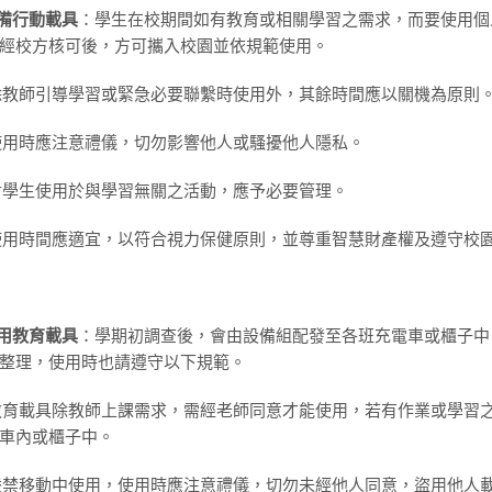
備行動載具
：學生在校期間如有教育或相關學習之需求，而要使用個
經校方核可後，方可攜入校園並依規範使用。
)除教師引導學習或緊急必要聯繫時使用外，其餘時間應以關機為原則
)使用時應注意禮儀，切勿影響他人或騷擾他人隱私。
)對學生使用於與學習無關之活動，應予必要管理。
)使用時間應適宜，以符合視力保健原則，並尊重智慧財產權及遵守校
用教育載具
：學期初調查後，會由設備組配發至各班充電車或櫃子中
整理，使用時也請遵守以下規範。
)教育載具除教師上課需求，需經老師同意才能使用，若有作業或學習
車內或櫃子中。
)嚴禁移動中使用，使用時應注意禮儀，切勿未經他人同意，盜用他人