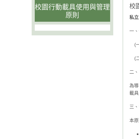
校
校園行動載具使用與管理
原則
私立
一、
(一
(二
二、
為導
載具
三、
本原