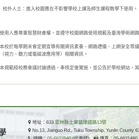
校外人士：進入校園應在不影響學校上課及師生課程教學下使用。
使用人應尊重智慧財產權，並遵守校園網路使用規範及臺灣學術網
本校於每學期末會定期宣導有關資訊素養、網路禮儀、上網安全等
（視力、聽力或電磁波應用等）相關資訊。
本規範經校務會議討論通過，奉核定後實施，並公告於學校網站，
地址：633
雲林縣土庫鎮建國路13號
No.13, Jianguo Rd., Tuku Township, Yunlin County 6
總機：
05-6622540
(代表號)
傳真：05-662148