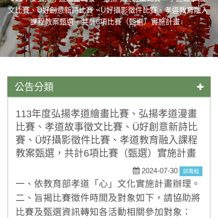
文比賽、Ü好創意新詩比賽、Ü好攝影徵件比賽、孝道教育融入
課程教案甄選，共計6項比賽（甄選）實施計畫
公告分類
學藝競試
113年度弘揚孝道繪畫比賽、弘揚孝道漫畫
比賽、孝道故事徵文比賽、Ü好創意新詩比
一般公告
賽、Ü好攝影徵件比賽、孝道教育融入課程
媒體報導
教案甄選，共計6項比賽（甄選）實施計畫
2024-07-30
榮譽榜
訓育組
一、依教育部孝道「心」文化實施計畫辦理。
活動競賽
二、旨揭比賽徵件時間及對象如下，請協助將
比賽及甄選資訊轉知各活動相關參加對象：
升學資訊