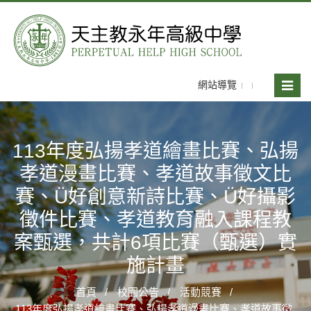
網站導覽
Toggle
naviga
113年度弘揚孝道繪畫比賽、弘揚
孝道漫畫比賽、孝道故事徵文比
賽、Ü好創意新詩比賽、Ü好攝影
徵件比賽、孝道教育融入課程教
案甄選，共計6項比賽（甄選）實
施計畫
首頁
校園公告
活動競賽
113年度弘揚孝道繪畫比賽、弘揚孝道漫畫比賽、孝道故事徵