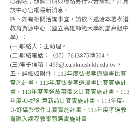
心網站；頒獎日期與地點另行公告辦理，詳見
該中心官網最新消息。
四、如有相關洽詢事宜，請依下述洽本署孝道
教育資源中心（國立高雄師範大學附屬高級中
學）：
(一)聯絡人：王助理。
(二)聯絡電話：（07）7613875轉504。
(三)電子信箱：499@tea.nknush.kh.edu.tw。
五、詳細如附件：
113年度弘揚孝道繪畫比賽
實施計畫
、
113年度弘揚孝道漫畫比賽實施計
畫
、
113年度孝道故事徵文比賽實施計畫
、
113
年度-Ü-好創意新詩比賽實施計畫
、
113年度-
Ü-好攝影徵件比賽實施計畫
、
113年度孝道教
育融入課程教案甄選實施計畫