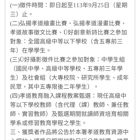
(一)徵件時間：即日起至113年9月25日（星期
獎助學金
三）止。
(二)弘揚孝道繪畫比賽、弘揚孝道漫畫比賽、
重要訊息
孝道故事徵文比賽、Ü好創意新詩比賽之參加
108課綱
對象：全國高級中等以下學校（含五專前三
年）在學學生。
永年菜單
(三)Ü好攝影徵件比賽之參加對象：中學生組
（國民中學、高級中等學校、五專前三年學
生）及社會組（大專校院、研究所學生、成年
民眾，其中五專限後二年學生）。
(四)孝道教育融入課程教案甄選：現任高級中
等以下學校教師（含代理（課）教師、兼任教
師、實習教師）及甄選期間就讀師資培育相關
學系或修習教育學程之學生。
三、獲獎者作品將公告於本署孝道教育資源中