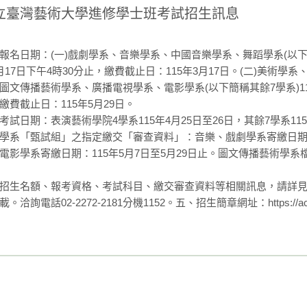
立臺灣藝術大學進修學士班考試招生訊息
報名日期：(一)戲劇學系、音樂學系、中國音樂學系、舞蹈學系(以下簡
月17日下午4時30分止，繳費截止日：115年3月17日。(二)美術
圖文傳播藝術學系、廣播電視學系、電影學系(以下簡稱其餘7學系)115
繳費截止日：115年5月29日。
考試日期：表演藝術學院4學系115年4月25日至26日，其餘7學系115
學系「甄試組」之指定繳交「審查資料」：音樂、戲劇學系寄繳日期：1
電影學系寄繳日期：115年5月7日至5月29日止。圖文傳播藝術學系檔案上
招生名額、報考資格、考試科目、繳交審查資料等相關訊息，請詳見本
。洽詢電話02-2272-2181分機1152。五、招生簡章網址：https://aca.ntua.