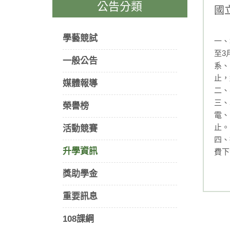
公告分類
國
學藝競試
一、
至3
一般公告
系、
止，
媒體報導
二、
三、
榮譽榜
電、
止。
活動競賽
四、
升學資訊
費下載
獎助學金
重要訊息
108課綱