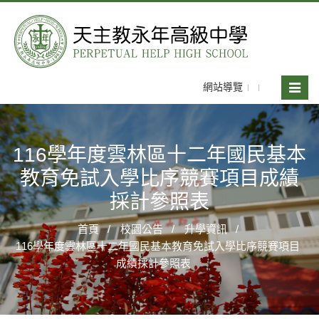
網站導覽
Toggle
naviga
116學年度雲林區十二年國民基本
教育免試入學比序競賽項目成績
採計參照表
首頁
校園公告
升學資訊
116學年度雲林區十二年國民基本教育免試入學比序競賽項目
成績採計參照表