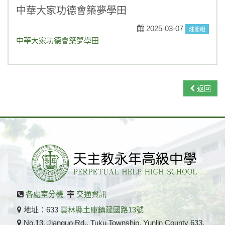
學藝競試
中華大家功德會築夢學田
一般公告
2025-03-07
註冊組
中華大家功德會築夢學田
媒體報導
榮譽榜
返回
活動競賽
升學資訊
獎助學金
重要訊息
108課綱
各處室分機
交通資訊
永年菜單
地址：633
雲林縣土庫鎮建國路13號
No.13, Jianguo Rd., Tuku Township, Yunlin County 633,