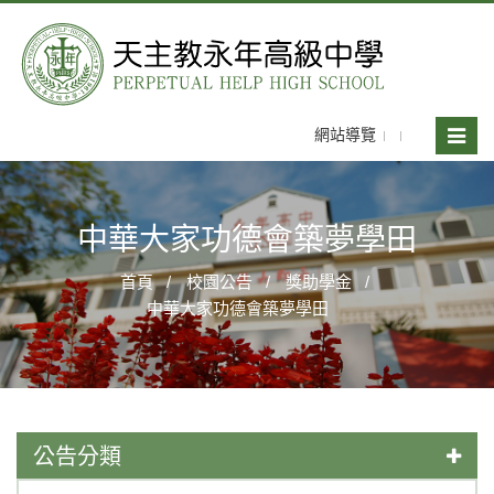
網站導覽
Toggle
naviga
中華大家功德會築夢學田
首頁
校園公告
獎助學金
中華大家功德會築夢學田
公告分類