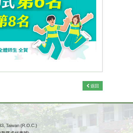
返回
33, Taiwan (R.O.C.)